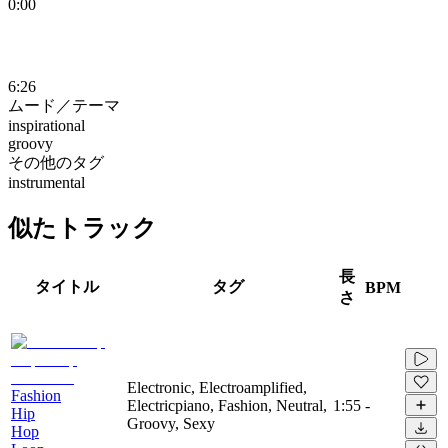
0:00
6:26
ムード／テーマ
inspirational
groovy
その他のタグ
instrumental
似たトラック
長
タイトル
タグ
BPM
さ
Electronic, Electroamplified,
Fashion
Electricpiano, Fashion, Neutral,
1:55
-
Hip
Groovy, Sexy
Hop