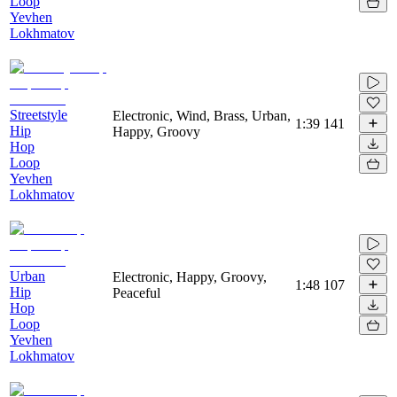
Loop
Yevhen
Lokhmatov
Streetstyle
Electronic, Wind, Brass, Urban,
1:39
141
Hip
Happy, Groovy
Hop
Loop
Yevhen
Lokhmatov
Urban
Electronic, Happy, Groovy,
1:48
107
Hip
Peaceful
Hop
Loop
Yevhen
Lokhmatov