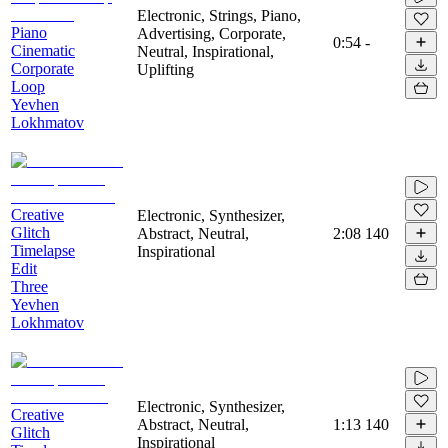
Electronic, Strings, Piano,
Piano
Advertising, Corporate,
0:54
-
Cinematic
Neutral, Inspirational,
Corporate
Uplifting
Loop
Yevhen
Lokhmatov
Creative
Electronic, Synthesizer,
Glitch
Abstract, Neutral,
2:08
140
Timelapse
Inspirational
Edit
Three
Yevhen
Lokhmatov
Electronic, Synthesizer,
Creative
Abstract, Neutral,
1:13
140
Glitch
Inspirational