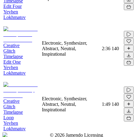
Timelapse
Edit Four
Yevhen
Lokhmatov
Electronic, Synthesizer,
Creative
Abstract, Neutral,
2:36
140
Glitch
Inspirational
Timelapse
Edit One
Yevhen
Lokhmatov
Electronic, Synthesizer,
Creative
Abstract, Neutral,
1:49
140
Glitch
Inspirational
Timelapse
Loop
Yevhen
Lokhmatov
©
2026
Jamendo Licensing