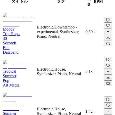
タイトル
タグ
BPM
さ
Electronic/Downtempo -
Moody
experimental, Synthesizer,
0:30
-
Trip Hop -
Piano, Neutral
30
Seconds
Edit
Databend
Electronic/House,
Tropical
2:13
-
Synthesizer, Piano, Neutral
Summer
Pop
Art Media
Electronic/House,
1:42
-
Summer
Synthesizer, Piano, Neutral