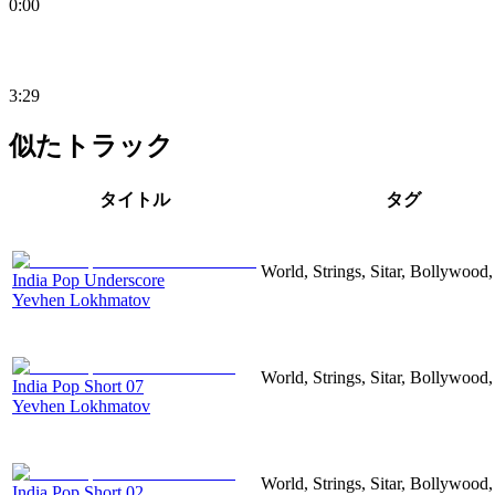
0:00
3:29
似たトラック
タイトル
タグ
World, Strings, Sitar, Bollywood
India Pop Underscore
Yevhen Lokhmatov
World, Strings, Sitar, Bollywood
India Pop Short 07
Yevhen Lokhmatov
World, Strings, Sitar, Bollywood
India Pop Short 02