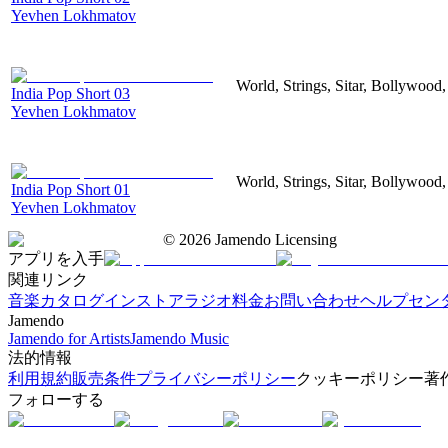
Yevhen Lokhmatov
World, Strings, Sitar, Bollywood
India Pop Short 03
Yevhen Lokhmatov
World, Strings, Sitar, Bollywood
India Pop Short 01
Yevhen Lokhmatov
©
2026
Jamendo Licensing
アプリを入手
関連リンク
音楽カタログ
インストアラジオ
料金
お問い合わせ
ヘルプセン
Jamendo
Jamendo for Artists
Jamendo Music
法的情報
利用規約
販売条件
プライバシーポリシー
クッキーポリシー
著
フォローする