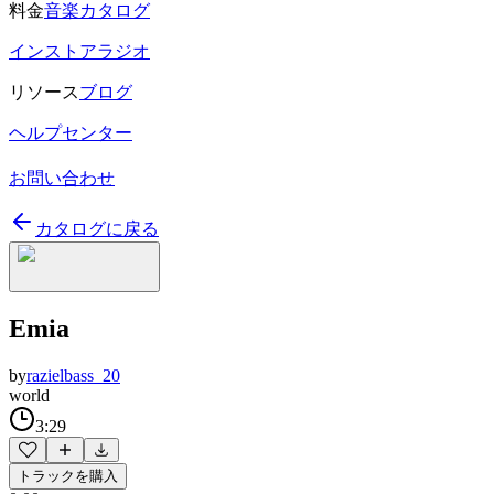
料金
音楽カタログ
インストアラジオ
リソース
ブログ
ヘルプセンター
お問い合わせ
カタログに戻る
Emia
by
razielbass_20
world
3:29
トラックを購入