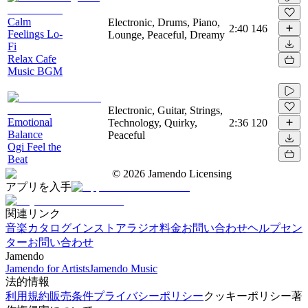
Calm
Electronic, Drums, Piano,
2:40
146
Feelings Lo-
Lounge, Peaceful, Dreamy
Fi
Relax Cafe
Music BGM
Electronic, Guitar, Strings,
Emotional
Technology, Quirky,
2:36
120
Balance
Peaceful
Ogi Feel the
Beat
©
2026
Jamendo Licensing
アプリを入手
関連リンク
音楽カタログ
インストアラジオ
料金
お問い合わせ
ヘルプセン
ター
お問い合わせ
Jamendo
Jamendo for Artists
Jamendo Music
法的情報
利用規約
販売条件
プライバシーポリシー
クッキーポリシー
著