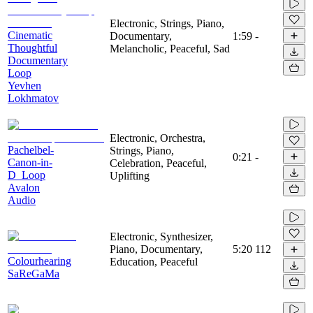
Electronic, Strings, Piano,
Cinematic
Documentary,
1:59
-
Thoughtful
Melancholic, Peaceful, Sad
Documentary
Loop
Yevhen
Lokhmatov
Electronic, Orchestra,
Pachelbel-
Strings, Piano,
0:21
-
Canon-in-
Celebration, Peaceful,
D_Loop
Uplifting
Avalon
Audio
Electronic, Synthesizer,
Piano, Documentary,
5:20
112
Colourhearing
Education, Peaceful
SaReGaMa