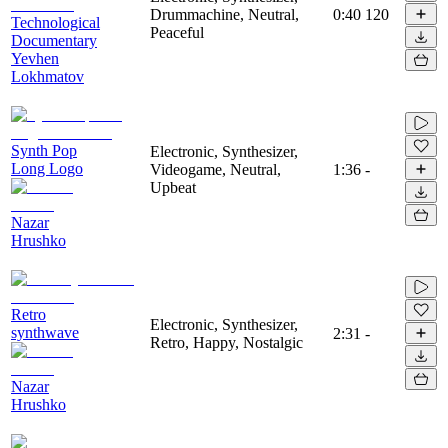
Drummachine, Neutral,
0:40
120
Technological
Peaceful
Documentary
Yevhen
Lokhmatov
Synth Pop
Electronic, Synthesizer,
Long Logo
Videogame, Neutral,
1:36
-
Upbeat
Nazar
Hrushko
Retro
Electronic, Synthesizer,
synthwave
2:31
-
Retro, Happy, Nostalgic
Nazar
Hrushko