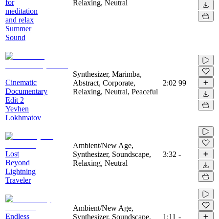
for
Relaxing, Neutral
meditation
and relax
Summer
Sound
Synthesizer, Marimba,
Cinematic
Abstract, Corporate,
2:02
99
Documentary
Relaxing, Neutral, Peaceful
Edit 2
Yevhen
Lokhmatov
Ambient/New Age,
Lost
Synthesizer, Soundscape,
3:32
-
Beyond
Relaxing, Neutral
Lightning
Traveler
Ambient/New Age,
Endless
Synthesizer, Soundscape,
1:11
-