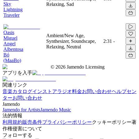
Sky
Relaxing, Sad
Lightning
Traveler
Oasis
Ambient/New Age,
Miguel
Synthesizer, Soundscape,
2:31
-
Angel
Relaxing, Neutral
Albentosa
Bó
(MaaBo)
©
2026
Jamendo Licensing
アプリを入手
関連リンク
音楽カタログ
インストアラジオ
料金
お問い合わせ
ヘルプセン
ター
お問い合わせ
Jamendo
Jamendo for Artists
Jamendo Music
法的情報
利用規約
販売条件
プライバシーポリシー
クッキーポリシー
著
作権侵害について
フォローする