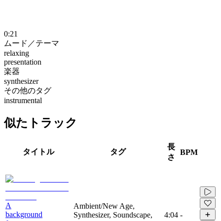
0:21
ムード／テーマ
relaxing
presentation
楽器
synthesizer
その他のタグ
instrumental
似たトラック
長
タイトル
タグ
BPM
さ
A
Ambient/New Age,
background
Synthesizer, Soundscape,
4:04
-