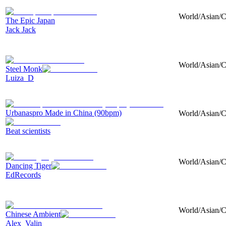
World/Asian/Ce
The Epic Japan
Jack Jack
World/Asian/Ce
Steel Monk
Luiza_D
Urbanaspro Made in China (90bpm)
World/Asian/Ce
Beat scientists
World/Asian/Ce
Dancing Tiger
EdRecords
World/Asian/Cen
Chinese Ambient
Alex_Valin