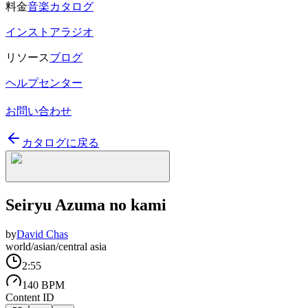
料金
音楽カタログ
インストアラジオ
リソース
ブログ
ヘルプセンター
お問い合わせ
カタログに戻る
Seiryu Azuma no kami
by
David Chas
world/asian/central asia
2:55
140 BPM
Content ID