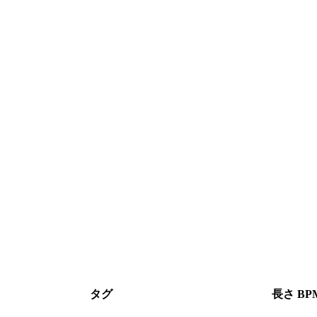
タグ
長さ
BP