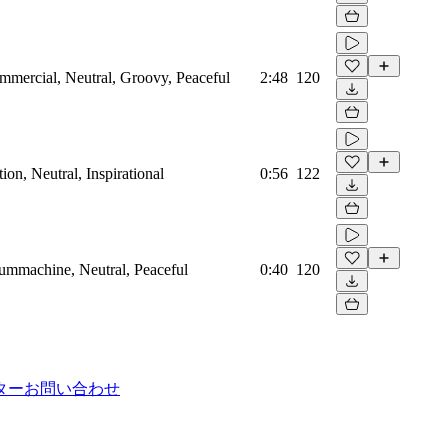
mmercial, Neutral, Groovy, Peaceful
2:48
120
on, Neutral, Inspirational
0:56
122
rummachine, Neutral, Peaceful
0:40
120
ター
お問い合わせ