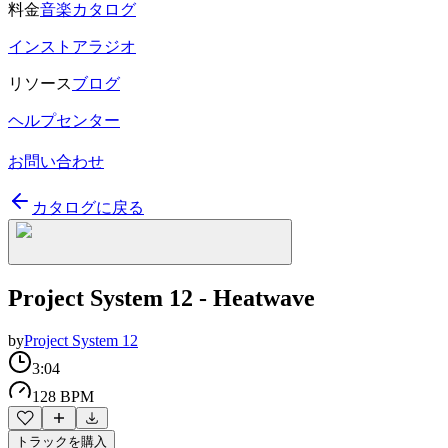
料金
音楽カタログ
インストアラジオ
リソース
ブログ
ヘルプセンター
お問い合わせ
カタログに戻る
Project System 12 - Heatwave
by
Project System 12
3:04
128 BPM
トラックを購入