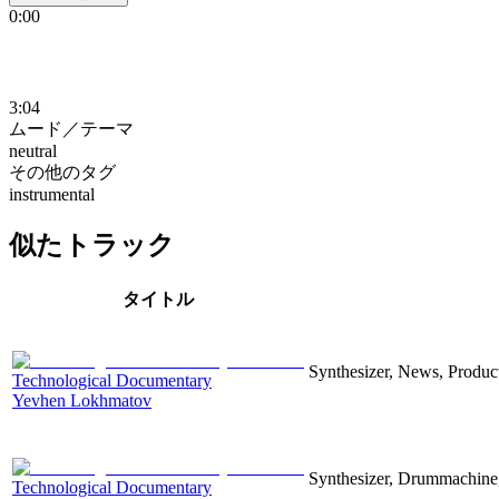
0:00
3:04
ムード／テーマ
neutral
その他のタグ
instrumental
似たトラック
タイトル
Synthesizer, News, Producti
Technological Documentary
Yevhen Lokhmatov
Synthesizer, Drummachine, 
Technological Documentary