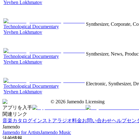
Yevhen Lokhmatov
Synthesizer, Corporate, Co
Technological Documentary
Yevhen Lokhmatov
Synthesizer, News, Producti
Technological Documentary
Yevhen Lokhmatov
Electronic, Synthesizer, D
Technological Documentary
Yevhen Lokhmatov
©
2026
Jamendo Licensing
アプリを入手
関連リンク
音楽カタログ
インストアラジオ
料金
お問い合わせ
ヘルプセン
Jamendo
Jamendo for Artists
Jamendo Music
法的情報