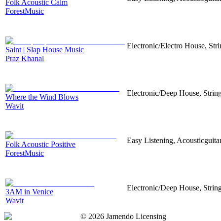
Folk Acoustic Calm
ForestMusic
Electronic/Electro House, Str
Saint | Slap House Music
Praz Khanal
Electronic/Deep House, String
Where the Wind Blows
Wavit
Easy Listening, Acousticguita
Folk Acoustic Positive
ForestMusic
Electronic/Deep House, String
3AM in Venice
Wavit
©
2026
Jamendo Licensing