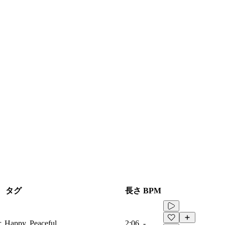
タグ
長さ
BPM
r, Happy, Peaceful
2:06
-