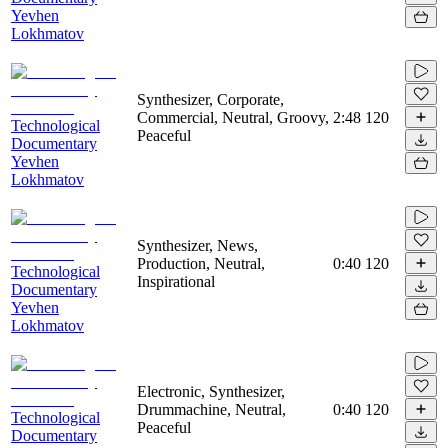
Yevhen
Lokhmatov
Synthesizer, Corporate,
Commercial, Neutral, Groovy,
2:48
120
Technological
Peaceful
Documentary
Yevhen
Lokhmatov
Synthesizer, News,
Production, Neutral,
0:40
120
Technological
Inspirational
Documentary
Yevhen
Lokhmatov
Electronic, Synthesizer,
Drummachine, Neutral,
0:40
120
Technological
Peaceful
Documentary