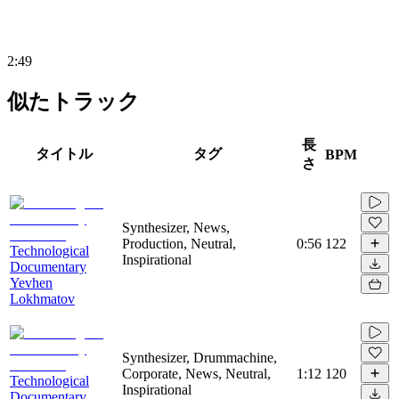
2:49
似たトラック
長
タイトル
タグ
BPM
さ
Synthesizer, News,
Production, Neutral,
0:56
122
Technological
Inspirational
Documentary
Yevhen
Lokhmatov
Synthesizer, Drummachine,
Corporate, News, Neutral,
1:12
120
Technological
Inspirational
Documentary