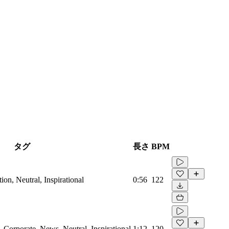
タグ
長さ
BPM
on, Neutral, Inspirational
0:56
122
Corporate, News, Neutral, Inspirational
1:12
120