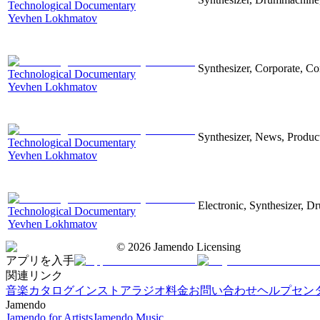
Technological Documentary
Yevhen Lokhmatov
Synthesizer, Corporate, Co
Technological Documentary
Yevhen Lokhmatov
Synthesizer, News, Producti
Technological Documentary
Yevhen Lokhmatov
Electronic, Synthesizer, D
Technological Documentary
Yevhen Lokhmatov
©
2026
Jamendo Licensing
アプリを入手
関連リンク
音楽カタログ
インストアラジオ
料金
お問い合わせ
ヘルプセン
Jamendo
Jamendo for Artists
Jamendo Music