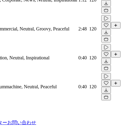
mmercial, Neutral, Groovy, Peaceful
2:48
120
on, Neutral, Inspirational
0:40
120
rummachine, Neutral, Peaceful
0:40
120
ター
お問い合わせ