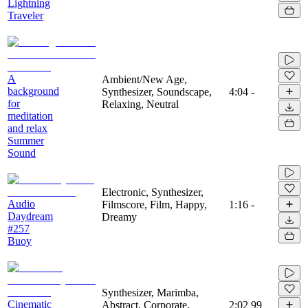
Lightning
Traveler
A
Ambient/New Age,
background
Synthesizer, Soundscape,
4:04
-
for
Relaxing, Neutral
meditation
and relax
Summer
Sound
Electronic, Synthesizer,
Audio
Filmscore, Film, Happy,
1:16
-
Daydream
Dreamy
#257
Buoy
Synthesizer, Marimba,
Cinematic
Abstract, Corporate,
2:02
99