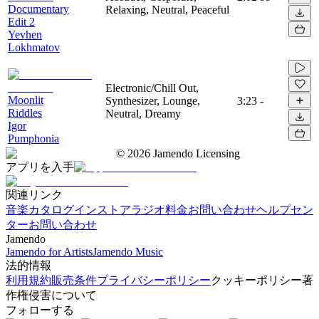
Documentary
Relaxing, Neutral, Peaceful
Edit 2
Yevhen
Lokhmatov
Electronic/Chill Out,
Moonlit
Synthesizer, Lounge,
3:23
-
Riddles
Neutral, Dreamy
Igor
Pumphonia
©
2026
Jamendo Licensing
アプリを入手
関連リンク
音楽カタログ
インストアラジオ
料金
お問い合わせ
ヘルプセン
ター
お問い合わせ
Jamendo
Jamendo for Artists
Jamendo Music
法的情報
利用規約
販売条件
プライバシーポリシー
クッキーポリシー
著
作権侵害について
フォローする