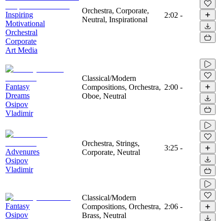
Orchestra, Corporate,
Inspiring
2:02
-
Neutral, Inspirational
Motivational
Orchestral
Corporate
Art Media
Classical/Modern
Fantasy
Compositions, Orchestra,
2:00
-
Dreams
Oboe, Neutral
Osipov
Vladimir
Orchestra, Strings,
3:25
-
Advenures
Corporate, Neutral
Osipov
Vladimir
Classical/Modern
Fantasy
Compositions, Orchestra,
2:06
-
Osipov
Brass, Neutral