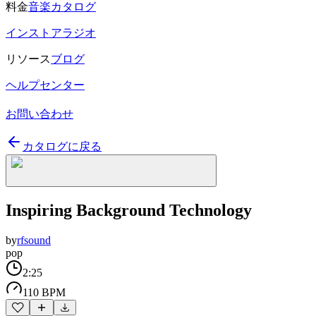
料金
音楽カタログ
インストアラジオ
リソース
ブログ
ヘルプセンター
お問い合わせ
カタログに戻る
Inspiring Background Technology
by
rfsound
pop
2:25
110 BPM