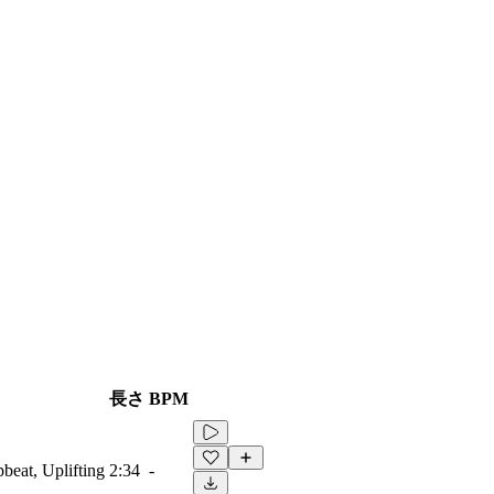
長さ
BPM
beat, Uplifting
2:34
-