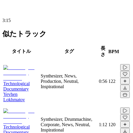
3:15
似たトラック
長
タイトル
タグ
BPM
さ
Synthesizer, News,
Production, Neutral,
0:56
122
Technological
Inspirational
Documentary
Yevhen
Lokhmatov
Synthesizer, Drummachine,
Corporate, News, Neutral,
1:12
120
Technological
Inspirational
Documentary