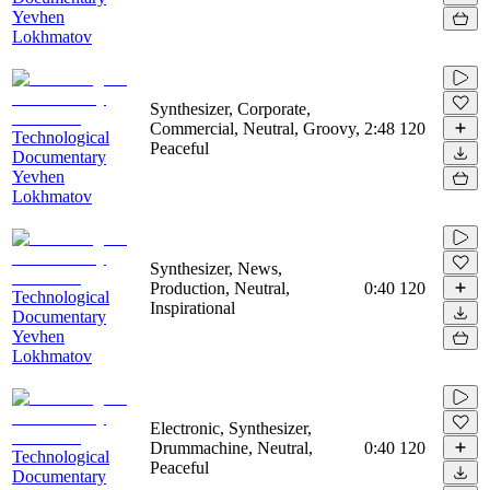
Yevhen
Lokhmatov
Synthesizer, Corporate,
Commercial, Neutral, Groovy,
2:48
120
Technological
Peaceful
Documentary
Yevhen
Lokhmatov
Synthesizer, News,
Production, Neutral,
0:40
120
Technological
Inspirational
Documentary
Yevhen
Lokhmatov
Electronic, Synthesizer,
Drummachine, Neutral,
0:40
120
Technological
Peaceful
Documentary