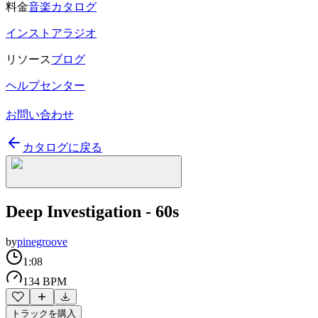
料金
音楽カタログ
インストアラジオ
リソース
ブログ
ヘルプセンター
お問い合わせ
カタログに戻る
Deep Investigation - 60s
by
pinegroove
1:08
134 BPM
トラックを購入