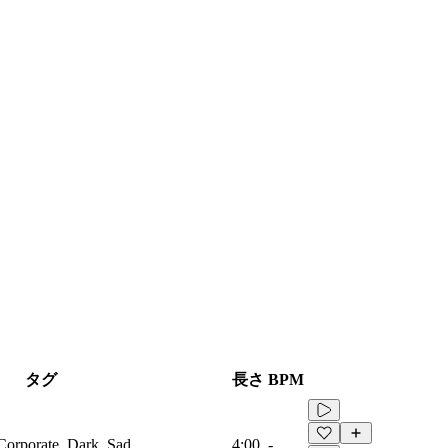
タグ
長さ
BPM
 Corporate, Dark, Sad
4:00
-