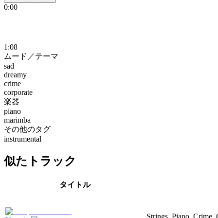
0:00
1:08
ムード／テーマ
sad
dreamy
crime
corporate
楽器
piano
marimba
その他のタグ
instrumental
似たトラック
タイトル
Strings, Piano, Crime,