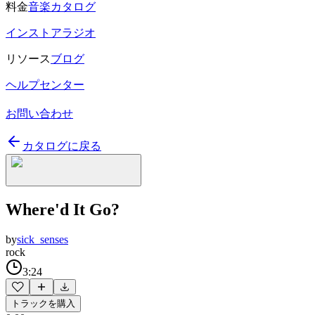
料金
音楽カタログ
インストアラジオ
リソース
ブログ
ヘルプセンター
お問い合わせ
カタログに戻る
Where'd It Go?
by
sick_senses
rock
3:24
トラックを購入