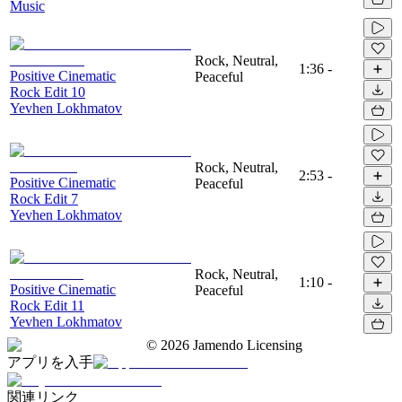
Music
Rock, Neutral,
1:36
-
Positive Cinematic
Peaceful
Rock Edit 10
Yevhen Lokhmatov
Rock, Neutral,
2:53
-
Positive Cinematic
Peaceful
Rock Edit 7
Yevhen Lokhmatov
Rock, Neutral,
1:10
-
Positive Cinematic
Peaceful
Rock Edit 11
Yevhen Lokhmatov
©
2026
Jamendo Licensing
アプリを入手
関連リンク