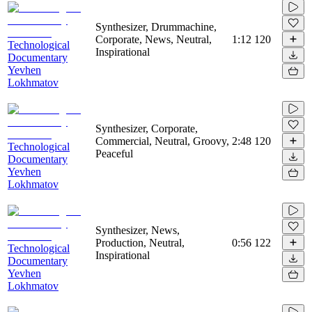
Synthesizer, Drummachine,
Corporate, News, Neutral,
1:12
120
Technological
Inspirational
Documentary
Yevhen
Lokhmatov
Synthesizer, Corporate,
Commercial, Neutral, Groovy,
2:48
120
Technological
Peaceful
Documentary
Yevhen
Lokhmatov
Synthesizer, News,
Production, Neutral,
0:56
122
Technological
Inspirational
Documentary
Yevhen
Lokhmatov