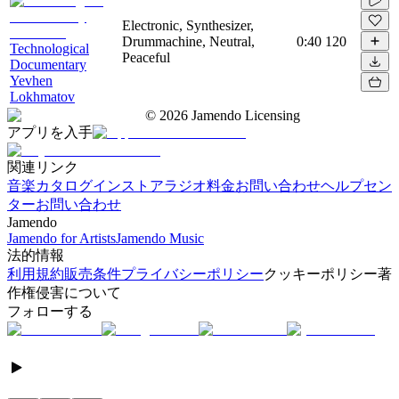
Electronic, Synthesizer,
Drummachine, Neutral,
0:40
120
Technological
Peaceful
Documentary
Yevhen
Lokhmatov
©
2026
Jamendo Licensing
アプリを入手
関連リンク
音楽カタログ
インストアラジオ
料金
お問い合わせ
ヘルプセン
ター
お問い合わせ
Jamendo
Jamendo for Artists
Jamendo Music
法的情報
利用規約
販売条件
プライバシーポリシー
クッキーポリシー
著
作権侵害について
フォローする