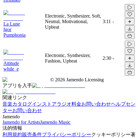
Electronic, Synthesizer, Soft,
Neutral, Motivational,
3:11
-
La Lune
Upbeat
Igor
Pumphonia
Electronic, Synthesizer,
2:30
-
Fashion, Upbeat
Attitude
while_e
©
2026
Jamendo Licensing
アプリを入手
関連リンク
音楽カタログ
インストアラジオ
料金
お問い合わせ
ヘルプセン
ター
お問い合わせ
Jamendo
Jamendo for Artists
Jamendo Music
法的情報
利用規約
販売条件
プライバシーポリシー
クッキーポリシー
著