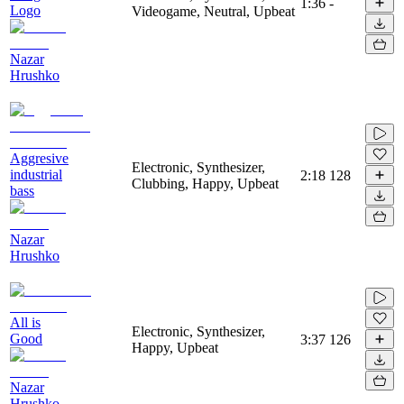
1:36
-
Logo
Videogame, Neutral, Upbeat
Nazar
Hrushko
Aggresive
Electronic, Synthesizer,
industrial
2:18
128
Clubbing, Happy, Upbeat
bass
Nazar
Hrushko
All is
Electronic, Synthesizer,
Good
3:37
126
Happy, Upbeat
Nazar
Hrushko