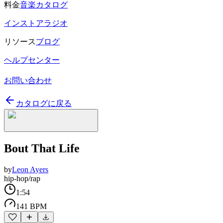
料金
音楽カタログ
インストアラジオ
リソース
ブログ
ヘルプセンター
お問い合わせ
カタログに戻る
Bout That Life
by
Leon Ayers
hip-hop/rap
1:54
141 BPM