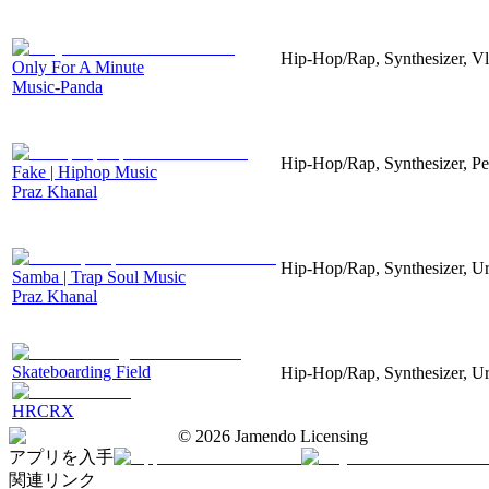
Hip-Hop/Rap, Synthesizer, V
Only For A Minute
Music-Panda
Hip-Hop/Rap, Synthesizer, P
Fake | Hiphop Music
Praz Khanal
Hip-Hop/Rap, Synthesizer, Ur
Samba | Trap Soul Music
Praz Khanal
Skateboarding Field
Hip-Hop/Rap, Synthesizer, U
HRCRX
©
2026
Jamendo Licensing
アプリを入手
関連リンク