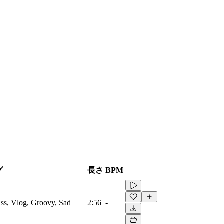
グ
長さ
BPM
ss, Vlog, Groovy, Sad
2:56
-