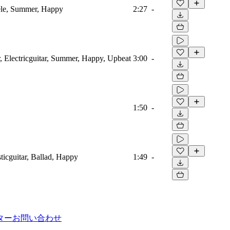
lele, Summer, Happy
2:27
-
r, Electricguitar, Summer, Happy, Upbeat
3:00
-
1:50
-
ticguitar, Ballad, Happy
1:49
-
ター
お問い合わせ