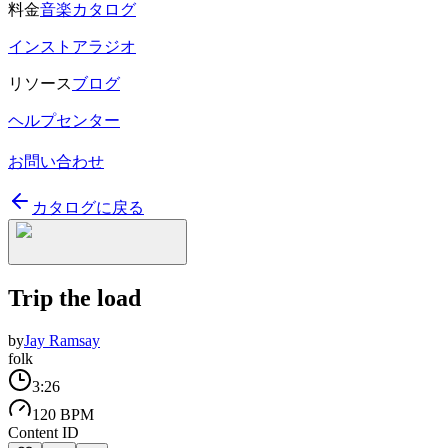
料金
音楽カタログ
インストアラジオ
リソース
ブログ
ヘルプセンター
お問い合わせ
カタログに戻る
Trip the load
by
Jay Ramsay
folk
3:26
120 BPM
Content ID