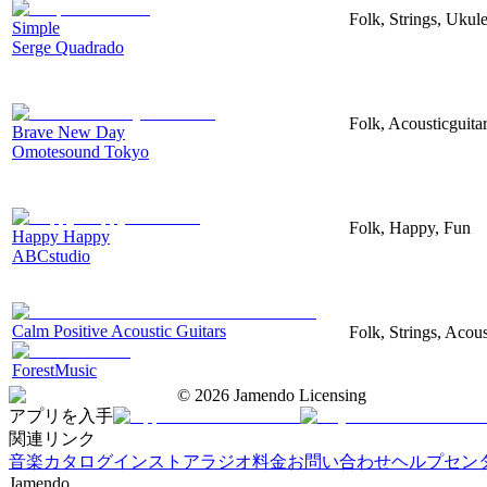
Folk, Strings, Uku
Simple
Serge Quadrado
Folk, Acousticguita
Brave New Day
Omotesound Tokyo
Folk, Happy, Fun
Happy Happy
ABCstudio
Calm Positive Acoustic Guitars
Folk, Strings, Acous
ForestMusic
©
2026
Jamendo Licensing
アプリを入手
関連リンク
音楽カタログ
インストアラジオ
料金
お問い合わせ
ヘルプセン
Jamendo