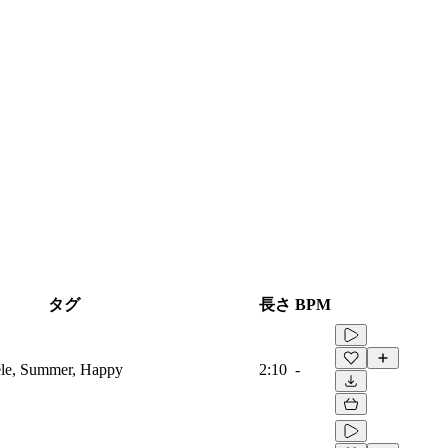
タグ
長さ
BPM
lele, Summer, Happy
2:10
-