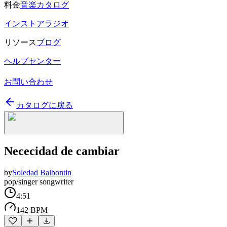
料金
音楽カタログ
インストアラジオ
リソース
ブログ
ヘルプセンター
お問い合わせ
カタログに戻る
Nececidad de cambiar
by
Soledad Balbontin
pop/singer songwriter
4:51
142 BPM