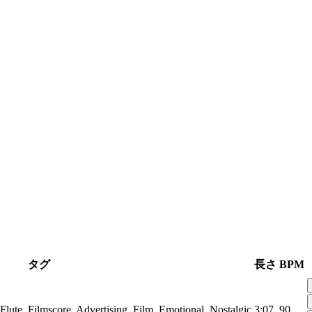
タグ
長さ
BPM
Flute, Filmscore, Advertising, Film, Emotional, Nostalgic
3:07
90