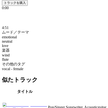
トラックを購入
0:00
4:51
ムード／テーマ
emotional
neutral
love
楽器
wind
flute
その他のタグ
vocal - female
似たトラック
タイトル
Pop/Singer Songwriter, Acousticguitar, 