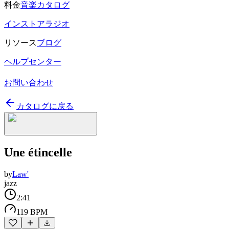
料金
音楽カタログ
インストアラジオ
リソース
ブログ
ヘルプセンター
お問い合わせ
カタログに戻る
Une étincelle
by
Law'
jazz
2:41
119 BPM