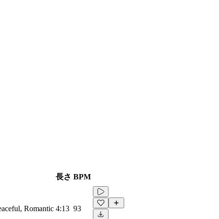
長さ
BPM
eaceful, Romantic
4:13
93