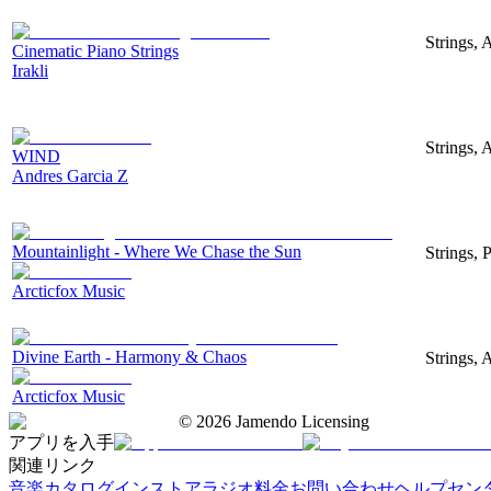
Strings, 
Cinematic Piano Strings
Irakli
Strings, 
WIND
Andres Garcia Z
Mountainlight - Where We Chase the Sun
Strings, 
Arcticfox Music
Divine Earth - Harmony & Chaos
Strings, 
Arcticfox Music
©
2026
Jamendo Licensing
アプリを入手
関連リンク
音楽カタログ
インストアラジオ
料金
お問い合わせ
ヘルプセン