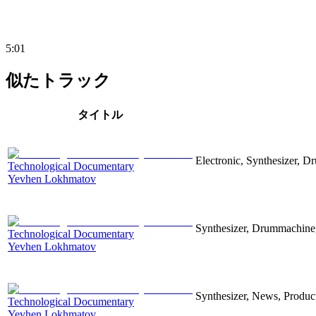
5:01
似たトラック
タイトル
Electronic, Synthesizer, D
Technological Documentary
Yevhen Lokhmatov
Synthesizer, Drummachine, 
Technological Documentary
Yevhen Lokhmatov
Synthesizer, News, Producti
Technological Documentary
Yevhen Lokhmatov