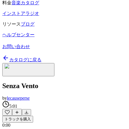
料金
音楽カタログ
インストアラジオ
リソース
ブログ
ヘルプセンター
お問い合わせ
カタログに戻る
Senza Vento
by
lecauseperse
5:01
トラックを購入
0:00