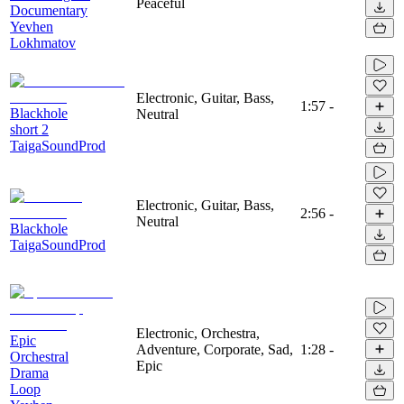
Peaceful
Documentary
Yevhen
Lokhmatov
Electronic, Guitar, Bass,
1:57
-
Blackhole
Neutral
short 2
TaigaSoundProd
Electronic, Guitar, Bass,
2:56
-
Neutral
Blackhole
TaigaSoundProd
Electronic, Orchestra,
Epic
Adventure, Corporate, Sad,
1:28
-
Orchestral
Epic
Drama
Loop