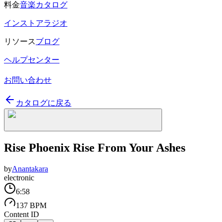
料金
音楽カタログ
インストアラジオ
リソース
ブログ
ヘルプセンター
お問い合わせ
カタログに戻る
Rise Phoenix Rise From Your Ashes
by
Anantakara
electronic
6:58
137 BPM
Content ID