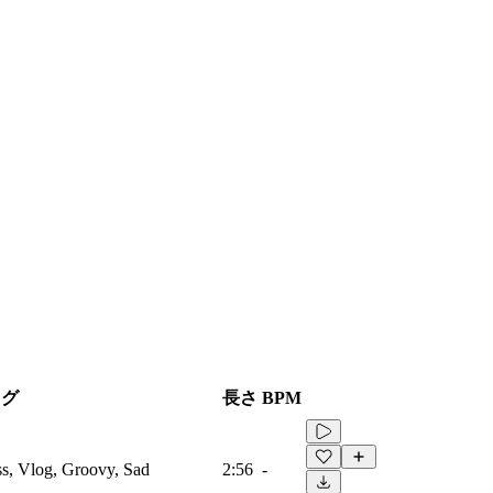
タグ
長さ
BPM
ss, Vlog, Groovy, Sad
2:56
-