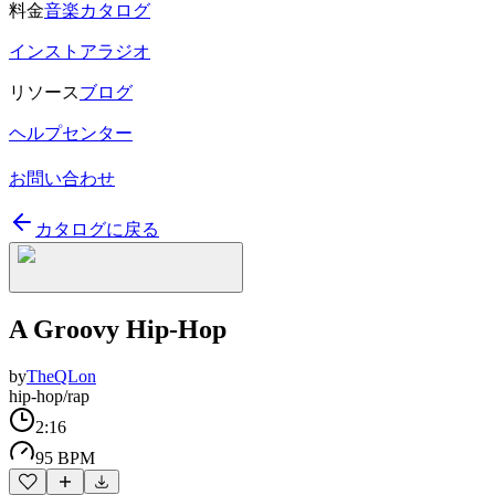
料金
音楽カタログ
インストアラジオ
リソース
ブログ
ヘルプセンター
お問い合わせ
カタログに戻る
A Groovy Hip-Hop
by
TheQLon
hip-hop/rap
2:16
95 BPM