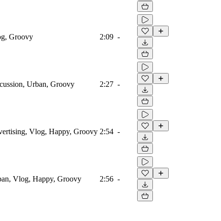
og, Groovy
2:09
-
rcussion, Urban, Groovy
2:27
-
vertising, Vlog, Happy, Groovy
2:54
-
ban, Vlog, Happy, Groovy
2:56
-