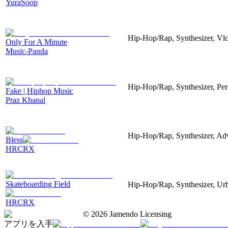
YuraSoop
Hip-Hop/Rap, Synthesizer, Vl
Only For A Minute
Music-Panda
Hip-Hop/Rap, Synthesizer, Pe
Fake | Hiphop Music
Praz Khanal
Hip-Hop/Rap, Synthesizer, Ad
Bless
HRCRX
Skateboarding Field
Hip-Hop/Rap, Synthesizer, Ur
HRCRX
©
2026
Jamendo Licensing
アプリを入手