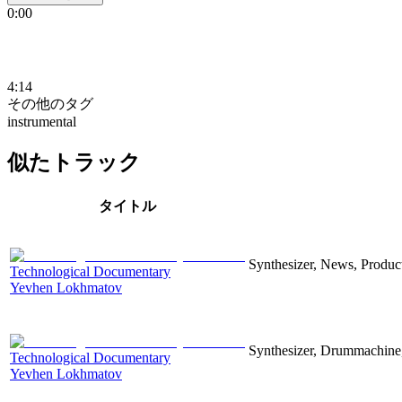
0:00
4:14
その他のタグ
instrumental
似たトラック
タイトル
Synthesizer, News, Producti
Technological Documentary
Yevhen Lokhmatov
Synthesizer, Drummachine, 
Technological Documentary
Yevhen Lokhmatov