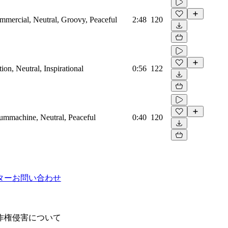
mmercial, Neutral, Groovy, Peaceful
2:48
120
on, Neutral, Inspirational
0:56
122
rummachine, Neutral, Peaceful
0:40
120
ター
お問い合わせ
作権侵害について