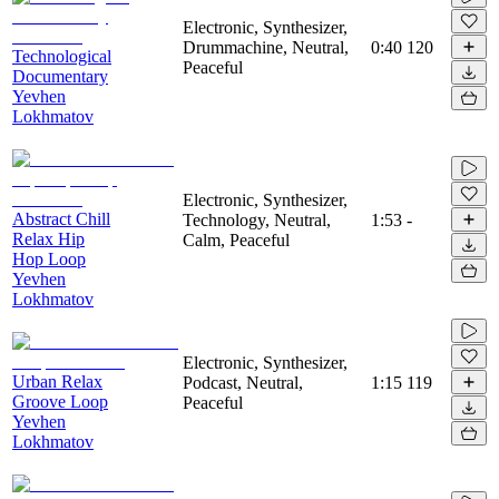
Electronic, Synthesizer,
Drummachine, Neutral,
0:40
120
Technological
Peaceful
Documentary
Yevhen
Lokhmatov
Electronic, Synthesizer,
Abstract Chill
Technology, Neutral,
1:53
-
Relax Hip
Calm, Peaceful
Hop Loop
Yevhen
Lokhmatov
Electronic, Synthesizer,
Urban Relax
Podcast, Neutral,
1:15
119
Groove Loop
Peaceful
Yevhen
Lokhmatov