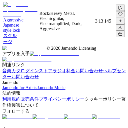
Rock/Heavy Metal,
Electricguitar,
Aggressive
3:13
145
Electroamplified, Dark,
Japanese
Aggressive
style lock
スクル
ージ
©
2026
Jamendo Licensing
アプリを入手
関連リンク
音楽カタログ
インストアラジオ
料金
お問い合わせ
ヘルプセン
ター
お問い合わせ
Jamendo
Jamendo for Artists
Jamendo Music
法的情報
利用規約
販売条件
プライバシーポリシー
クッキーポリシー
著
作権侵害について
フォローする