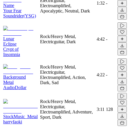
Electricguitar,
1:32
-
Name
Electroamplified,
Your Fear
Apocalyptic, Neutral, Dark
Soundrider(YSG)
Rock/Heavy Metal,
Lunar
4:42
-
Electricguitar, Dark
Eclipse
Crypt of
Insomnia
Rock/Heavy Metal,
Electricguitar,
4:22
-
Background
Electroamplified, Action,
Metal
Dark, Sad
AudioDollar
Rock/Heavy Metal,
Electricguitar,
3:11
128
Electroamplified, Adventure,
StockMusic_Metal
Sport, Dark
harryfaoki