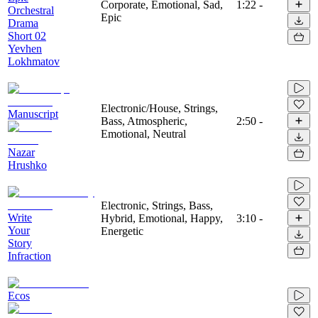
Corporate, Emotional, Sad,
1:22
-
Orchestral
Epic
Drama
Short 02
Yevhen
Lokhmatov
Electronic/House, Strings,
Manuscript
Bass, Atmospheric,
2:50
-
Emotional, Neutral
Nazar
Hrushko
Electronic, Strings, Bass,
Write
Hybrid, Emotional, Happy,
3:10
-
Your
Energetic
Story
Infraction
Ecos