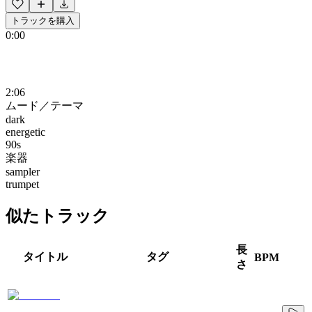
トラックを購入
0:00
2:06
ムード／テーマ
dark
energetic
90s
楽器
sampler
trumpet
似たトラック
長
タイトル
タグ
BPM
さ