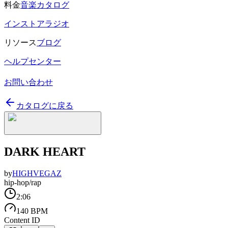
料金
音楽カタログ
インストアラジオ
リソース
ブログ
ヘルプセンター
お問い合わせ
カタログに戻る
DARK HEART
by
HIGHVEGAZ
hip-hop/rap
2:06
140 BPM
Content ID