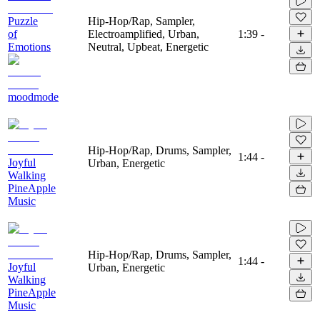
Puzzle
Hip-Hop/Rap, Sampler,
of
Electroamplified, Urban,
1:39
-
Emotions
Neutral, Upbeat, Energetic
moodmode
Hip-Hop/Rap, Drums, Sampler,
1:44
-
Joyful
Urban, Energetic
Walking
PineApple
Music
Hip-Hop/Rap, Drums, Sampler,
1:44
-
Joyful
Urban, Energetic
Walking
PineApple
Music