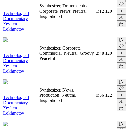
Synthesizer, Drummachine,
Corporate, News, Neutral,
1:12
120
Technological
Inspirational
Documentary
Yevhen
Lokhmatov
Synthesizer, Corporate,
Commercial, Neutral, Groovy,
2:48
120
Technological
Peaceful
Documentary
Yevhen
Lokhmatov
Synthesizer, News,
Production, Neutral,
0:56
122
Technological
Inspirational
Documentary
Yevhen
Lokhmatov