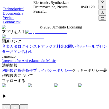
Electronic, Synthesizer,
Drummachine, Neutral,
0:40
120
Technological
Peaceful
Documentary
Yevhen
Lokhmatov
©
2026
Jamendo Licensing
アプリを入手
関連リンク
音楽カタログ
インストアラジオ
料金
お問い合わせ
ヘルプセン
ター
お問い合わせ
Jamendo
Jamendo for Artists
Jamendo Music
法的情報
利用規約
販売条件
プライバシーポリシー
クッキーポリシー
著
作権侵害について
フォローする