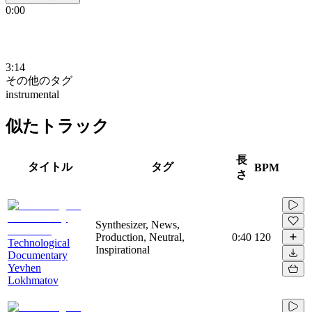
0:00
3:14
その他のタグ
instrumental
似たトラック
長
タイトル
タグ
BPM
さ
Synthesizer, News,
Production, Neutral,
0:40
120
Technological
Inspirational
Documentary
Yevhen
Lokhmatov