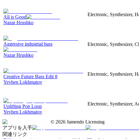
Electronic, Synthesizer, 
All is Good
Nazar Hrushko
Aggresive industrial bass
Electronic, Synthesizer, 
Nazar Hrushko
Electronic, Synthesizer, 
Creative Future Bass Edit 8
Yevhen Lokhmatov
Electronic, Synthesizer, A
Uplifting Pop Loop
Yevhen Lokhmatov
©
2026
Jamendo Licensing
アプリを入手
関連リンク