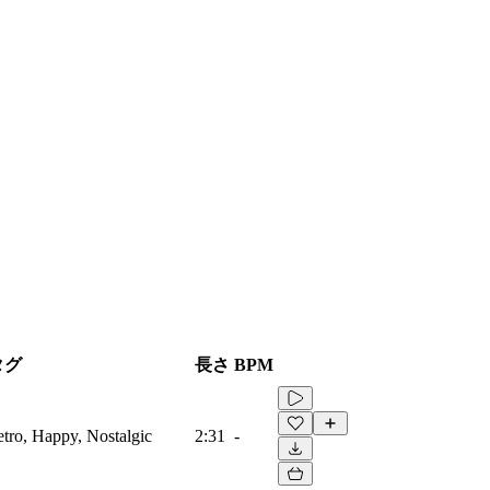
タグ
長さ
BPM
etro, Happy, Nostalgic
2:31
-