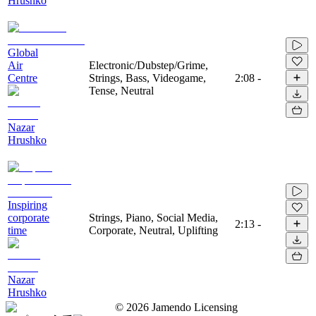
Hrushko
Global
Air
Electronic/Dubstep/Grime,
Centre
Strings, Bass, Videogame,
2:08
-
Tense, Neutral
Nazar
Hrushko
Inspiring
corporate
Strings, Piano, Social Media,
2:13
-
time
Corporate, Neutral, Uplifting
Nazar
Hrushko
©
2026
Jamendo Licensing