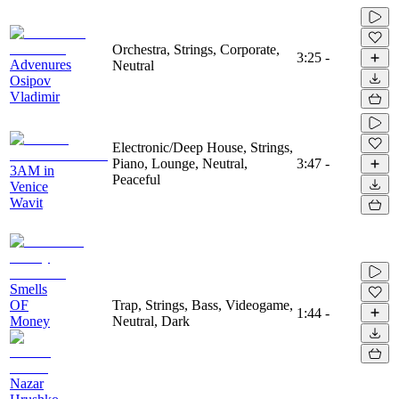
Orchestra, Strings, Corporate,
3:25
-
Advenures
Neutral
Osipov
Vladimir
Electronic/Deep House, Strings,
Piano, Lounge, Neutral,
3:47
-
3AM in
Peaceful
Venice
Wavit
Smells
OF
Trap, Strings, Bass, Videogame,
1:44
-
Money
Neutral, Dark
Nazar