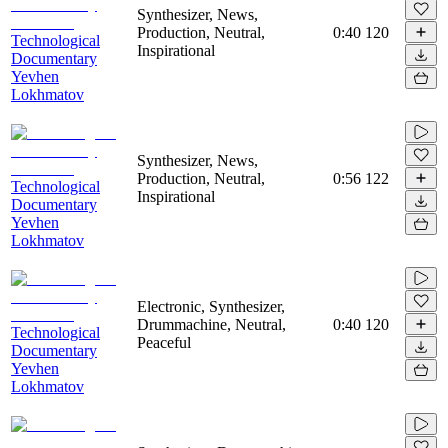
Synthesizer, News,
Production, Neutral,
0:40
120
Technological
Inspirational
Documentary
Yevhen
Lokhmatov
Synthesizer, News,
Production, Neutral,
0:56
122
Technological
Inspirational
Documentary
Yevhen
Lokhmatov
Electronic, Synthesizer,
Drummachine, Neutral,
0:40
120
Technological
Peaceful
Documentary
Yevhen
Lokhmatov