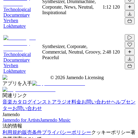
Synthesizer, Drummachine,
Corporate, News, Neutral,
1:12
120
Technological
Inspirational
Documentary
Yevhen
Lokhmatov
Synthesizer, Corporate,
Commercial, Neutral, Groovy,
2:48
120
Technological
Peaceful
Documentary
Yevhen
Lokhmatov
©
2026
Jamendo Licensing
アプリを入手
関連リンク
音楽カタログ
インストアラジオ
料金
お問い合わせ
ヘルプセン
ター
お問い合わせ
Jamendo
Jamendo for Artists
Jamendo Music
法的情報
利用規約
販売条件
プライバシーポリシー
クッキーポリシー
著