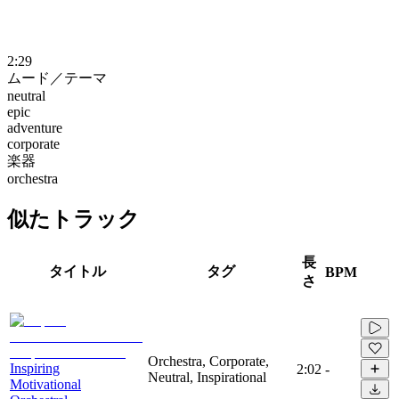
2:29
ムード／テーマ
neutral
epic
adventure
corporate
楽器
orchestra
似たトラック
長
タイトル
タグ
BPM
さ
Orchestra, Corporate,
Inspiring
2:02
-
Neutral, Inspirational
Motivational