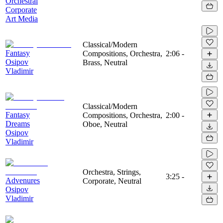
Orchestral
Corporate
Art Media
Classical/Modern
Fantasy
Compositions, Orchestra,
2:06
-
Osipov
Brass, Neutral
Vladimir
Classical/Modern
Fantasy
Compositions, Orchestra,
2:00
-
Dreams
Oboe, Neutral
Osipov
Vladimir
Orchestra, Strings,
3:25
-
Advenures
Corporate, Neutral
Osipov
Vladimir