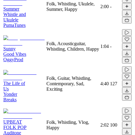
Folk, Whistling, Ukulele,
2:00
-
Summer
Summer, Happy
Whistle and
Ukulele
PumaTunes
Folk, Acousticguitar,
1:04
-
Sunny
Whistling, Children, Happy
Good Vibes
OggyProd
Folk, Guitar, Whistling,
The Life of
Contemporary, Sad,
4:40
127
Us
Exciting
Yonder
Breaks
UPBEAT
Folk, Whistling, Vlog,
2:02
100
FOLK POP
Happy
Auditone