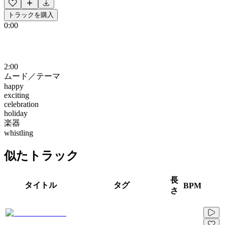
トラックを購入
0:00
2:00
ムード／テーマ
happy
exciting
celebration
holiday
楽器
whistling
似たトラック
長
タイトル
タグ
BPM
さ