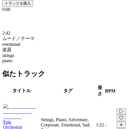
トラックを購入
0:00
2:42
ムード／テーマ
emotional
楽器
strings
piano
似たトラック
長
タイトル
タグ
BPM
さ
Strings, Piano, Adventure,
Epic
Corporate, Emotional, Sad,
1:22
-
Orchestral