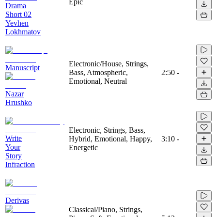
Epic
Drama
Short 02
Yevhen
Lokhmatov
Electronic/House, Strings,
Manuscript
Bass, Atmospheric,
2:50
-
Emotional, Neutral
Nazar
Hrushko
Electronic, Strings, Bass,
Write
Hybrid, Emotional, Happy,
3:10
-
Your
Energetic
Story
Infraction
Derivas
Classical/Piano, Strings,