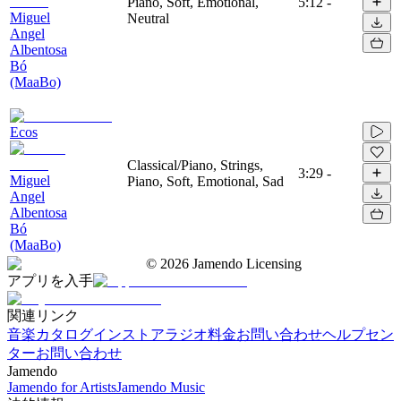
Piano, Soft, Emotional,
5:12
-
Miguel
Neutral
Angel
Albentosa
Bó
(MaaBo)
Ecos
Classical/Piano, Strings,
3:29
-
Miguel
Piano, Soft, Emotional, Sad
Angel
Albentosa
Bó
(MaaBo)
©
2026
Jamendo Licensing
アプリを入手
関連リンク
音楽カタログ
インストアラジオ
料金
お問い合わせ
ヘルプセン
ター
お問い合わせ
Jamendo
Jamendo for Artists
Jamendo Music