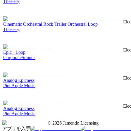
Thesieryj
Elec
Cinematic Orchestral Rock Trailer Orchestral Loop
Thesieryj
Elec
Epic - Loop
CorporateSounds
Elec
Analog Epicness
PineApple Music
Elec
Analog Epicness
PineApple Music
©
2026
Jamendo Licensing
アプリを入手