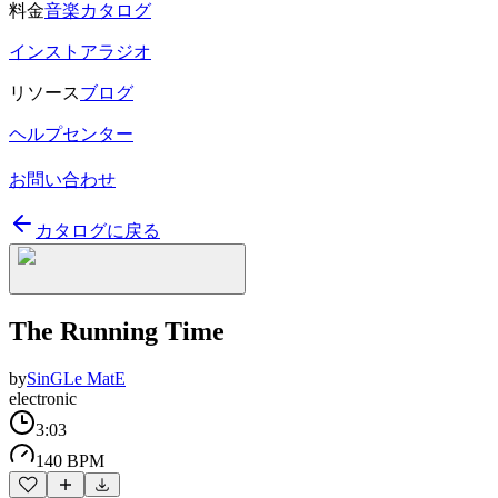
料金
音楽カタログ
インストアラジオ
リソース
ブログ
ヘルプセンター
お問い合わせ
カタログに戻る
The Running Time
by
SinGLe MatE
electronic
3:03
140 BPM