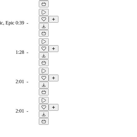
ic, Epic
0:39
-
1:28
-
2:01
-
2:01
-