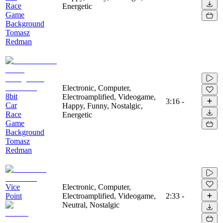
Race
Energetic
Game
Background
Tomasz
Redman
Electronic, Computer,
8bit
Electroamplified, Videogame,
3:16
-
Car
Happy, Funny, Nostalgic,
Race
Energetic
Game
Background
Tomasz
Redman
Vice
Electronic, Computer,
Point
Electroamplified, Videogame,
2:33
-
Neutral, Nostalgic