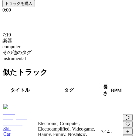
トラックを購入
0:00
7:19
楽器
computer
その他のタグ
instrumental
似たトラック
長
タイトル
タグ
BPM
さ
Electronic, Computer,
8bit
Electroamplified, Videogame,
3:14
-
Car
Happy, Funny, Nostalgic,