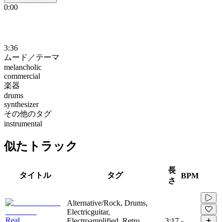
0:00
3:36
ムード／テーマ
melancholic
commercial
楽器
drums
synthesizer
その他のタグ
instrumental
似たトラック
長
タイトル
タグ
BPM
さ
Alternative/Rock, Drums,
Electricguitar,
Real
Electroamplified, Retro,
3:17
-