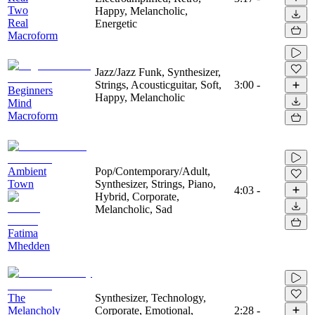
Two
Happy, Melancholic,
Real
Energetic
Macroform
Jazz/Jazz Funk, Synthesizer,
Strings, Acousticguitar, Soft,
3:00
-
Beginners
Happy, Melancholic
Mind
Macroform
Ambient
Pop/Contemporary/Adult,
Town
Synthesizer, Strings, Piano,
4:03
-
Hybrid, Corporate,
Melancholic, Sad
Fatima
Mhedden
The
Synthesizer, Technology,
Melancholy
Corporate, Emotional,
2:28
-