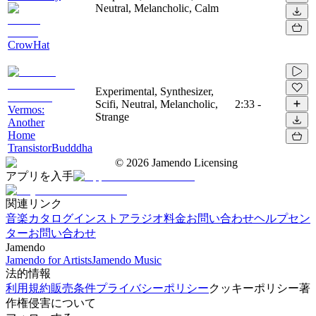
Neutral, Melancholic, Calm
CrowHat
Experimental, Synthesizer,
Scifi, Neutral, Melancholic,
2:33
-
Vermos:
Strange
Another
Home
TransistorBudddha
©
2026
Jamendo Licensing
アプリを入手
関連リンク
音楽カタログ
インストアラジオ
料金
お問い合わせ
ヘルプセン
ター
お問い合わせ
Jamendo
Jamendo for Artists
Jamendo Music
法的情報
利用規約
販売条件
プライバシーポリシー
クッキーポリシー
著
作権侵害について