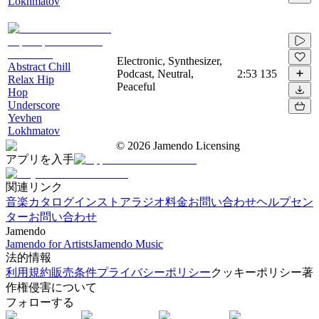
Lokhmatov
Electronic, Synthesizer,
Abstract Chill
Podcast, Neutral,
2:53
135
Relax Hip
Peaceful
Hop
Underscore
Yevhen
Lokhmatov
©
2026
Jamendo Licensing
アプリを入手
関連リンク
音楽カタログ
インストアラジオ
料金
お問い合わせ
ヘルプセン
ター
お問い合わせ
Jamendo
Jamendo for Artists
Jamendo Music
法的情報
利用規約
販売条件
プライバシーポリシー
クッキーポリシー
著
作権侵害について
フォローする