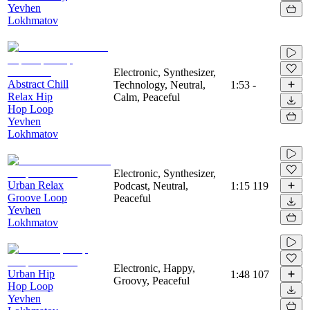
Yevhen
Lokhmatov
Electronic, Synthesizer,
Abstract Chill
Technology, Neutral,
1:53
-
Relax Hip
Calm, Peaceful
Hop Loop
Yevhen
Lokhmatov
Electronic, Synthesizer,
Urban Relax
Podcast, Neutral,
1:15
119
Groove Loop
Peaceful
Yevhen
Lokhmatov
Electronic, Happy,
Urban Hip
1:48
107
Groovy, Peaceful
Hop Loop
Yevhen