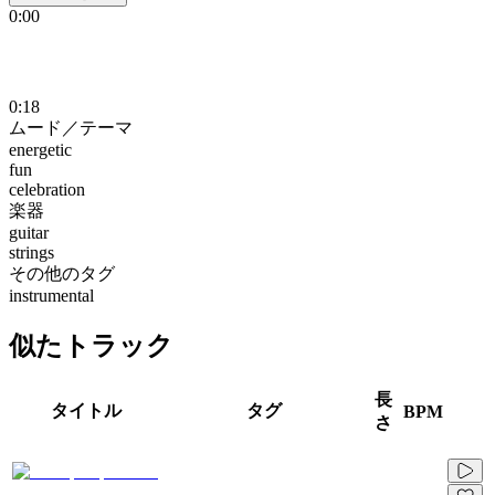
0:00
0:18
ムード／テーマ
energetic
fun
celebration
楽器
guitar
strings
その他のタグ
instrumental
似たトラック
長
タイトル
タグ
BPM
さ