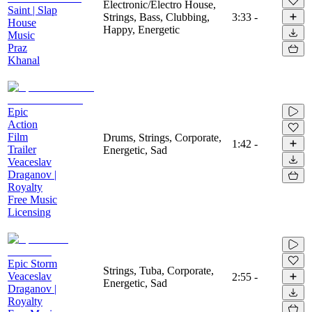
Electronic/Electro House,
Saint | Slap
Strings, Bass, Clubbing,
3:33
-
House
Happy, Energetic
Music
Praz
Khanal
Epic
Action
Film
Drums, Strings, Corporate,
1:42
-
Trailer
Energetic, Sad
Veaceslav
Draganov |
Royalty
Free Music
Licensing
Epic Storm
Strings, Tuba, Corporate,
Veaceslav
2:55
-
Energetic, Sad
Draganov |
Royalty