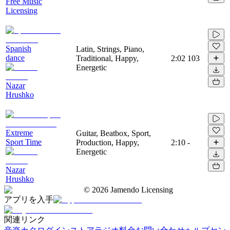
Free Music
Licensing
Spanish
Latin, Strings, Piano,
dance
Traditional, Happy,
2:02
103
Energetic
Nazar
Hrushko
Extreme
Guitar, Beatbox, Sport,
Sport Time
Production, Happy,
2:10
-
Energetic
Nazar
Hrushko
©
2026
Jamendo Licensing
アプリを入手
関連リンク