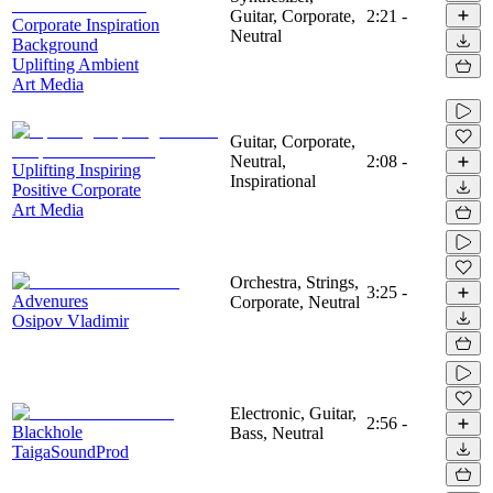
Guitar, Corporate,
2:21
-
Corporate Inspiration
Neutral
Background
Uplifting Ambient
Art Media
Guitar, Corporate,
Neutral,
2:08
-
Uplifting Inspiring
Inspirational
Positive Corporate
Art Media
Orchestra, Strings,
3:25
-
Advenures
Corporate, Neutral
Osipov Vladimir
Electronic, Guitar,
2:56
-
Blackhole
Bass, Neutral
TaigaSoundProd