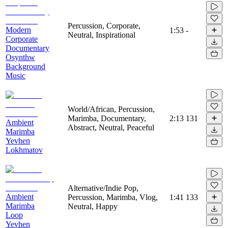
Percussion, Corporate,
Modern
1:53
-
Neutral, Inspirational
Corporate
Documentary
Osynthw
Background
Music
World/African, Percussion,
Marimba, Documentary,
2:13
131
Ambient
Abstract, Neutral, Peaceful
Marimba
Yevhen
Lokhmatov
Alternative/Indie Pop,
Ambient
Percussion, Marimba, Vlog,
1:41
133
Marimba
Neutral, Happy
Loop
Yevhen