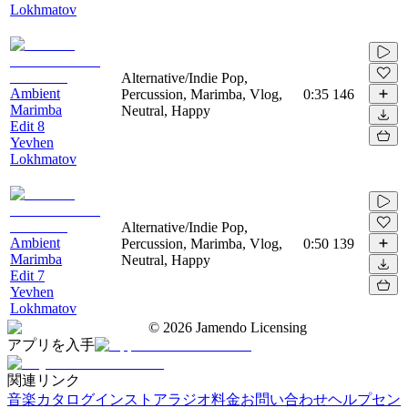
Lokhmatov
Alternative/Indie Pop,
Ambient
Percussion, Marimba, Vlog,
0:35
146
Marimba
Neutral, Happy
Edit 8
Yevhen
Lokhmatov
Alternative/Indie Pop,
Ambient
Percussion, Marimba, Vlog,
0:50
139
Marimba
Neutral, Happy
Edit 7
Yevhen
Lokhmatov
©
2026
Jamendo Licensing
アプリを入手
関連リンク
音楽カタログ
インストアラジオ
料金
お問い合わせ
ヘルプセン