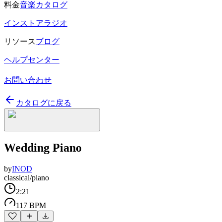
料金
音楽カタログ
インストアラジオ
リソース
ブログ
ヘルプセンター
お問い合わせ
カタログに戻る
Wedding Piano
by
INOD
classical/piano
2:21
117 BPM