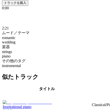
トラックを購入
0:00
2:21
ムード／テーマ
romantic
wedding
楽器
strings
piano
その他のタグ
instrumental
似たトラック
タイトル
Classical/P
Inspirational piano