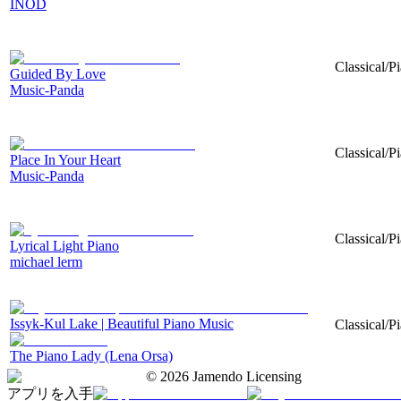
INOD
Classical/P
Guided By Love
Music-Panda
Classical/P
Place In Your Heart
Music-Panda
Classical/P
Lyrical Light Piano
michael lerm
Issyk​-​Kul Lake | Beautiful Piano Music
Classical/P
The Piano Lady (Lena Orsa)
©
2026
Jamendo Licensing
アプリを入手