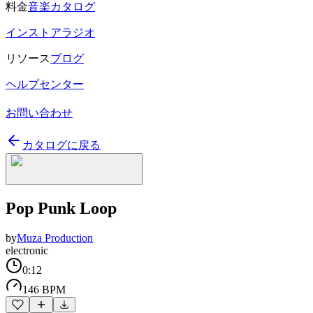
料金
音楽カタログ
インストアラジオ
リソース
ブログ
ヘルプセンター
お問い合わせ
カタログに戻る
Pop Punk Loop
by
Muza Production
electronic
0:12
146 BPM