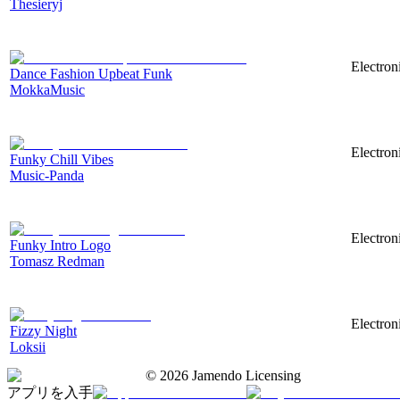
Thesieryj
Electron
Dance Fashion Upbeat Funk
MokkaMusic
Electron
Funky Chill Vibes
Music-Panda
Electron
Funky Intro Logo
Tomasz Redman
Electron
Fizzy Night
Loksii
©
2026
Jamendo Licensing
アプリを入手