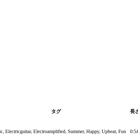
タグ
長
ic, Electricguitar, Electroamplified, Summer, Happy, Upbeat, Fun
0:5