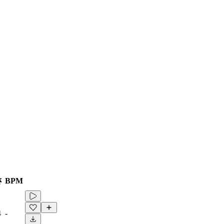
さ
BPM
4
-