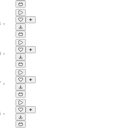
4
-
8
-
7
-
4
-