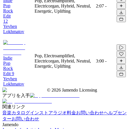
Indie
Pop, Electroamplified,
Pop
Electricorgan, Hybrid, Neutral,
2:07
-
Rock
Energetic, Uplifting
Edit
12
Yevhen
Lokhmatov
Pop, Electroamplified,
Indie
Electricorgan, Hybrid, Neutral,
3:00
-
Pop
Energetic, Uplifting
Rock
Edit 9
Yevhen
Lokhmatov
©
2026
Jamendo Licensing
アプリを入手
関連リンク
音楽カタログ
インストアラジオ
料金
お問い合わせ
ヘルプセン
ター
お問い合わせ
Jamendo