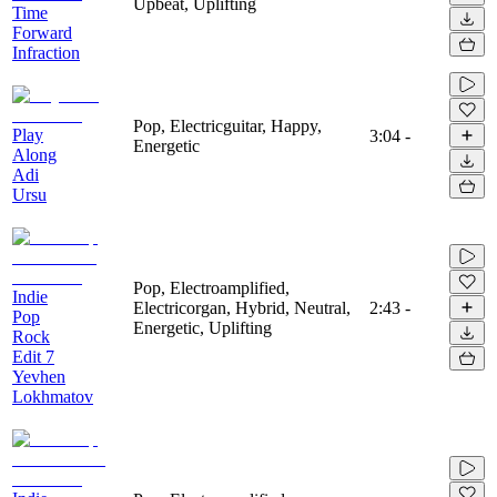
Upbeat, Uplifting
Time
Forward
Infraction
Pop, Electricguitar, Happy,
Play
3:04
-
Energetic
Along
Adi
Ursu
Pop, Electroamplified,
Indie
Electricorgan, Hybrid, Neutral,
2:43
-
Pop
Energetic, Uplifting
Rock
Edit 7
Yevhen
Lokhmatov